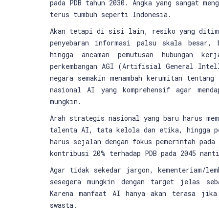
pada PDB tahun 2030. Angka yang sangat meng
terus tumbuh seperti Indonesia.
Akan tetapi di sisi lain, resiko yang diti
penyebaran informasi palsu skala besar, 
hingga ancaman pemutusan hubungan kerj
perkembangan AGI (Artifisial General Intel
negara semakin menambah kerumitan tentang 
nasional AI yang komprehensif agar menda
mungkin.
Arah strategis nasional yang baru harus mem
talenta AI, tata kelola dan etika, hingga p
harus sejalan dengan fokus pemerintah pada
kontribusi 20% terhadap PDB pada 2045 nant
Agar tidak sekedar jargon, kementeriam/lem
sesegera mungkin dengan target jelas seb
Karena manfaat AI hanya akan terasa jika
swasta.