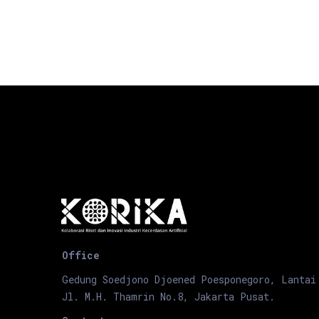
Office
Gedung Soedjono Djoened Poesponegoro, Lantai
Jl. M.H. Thamrin No.8, Jakarta Pusat.