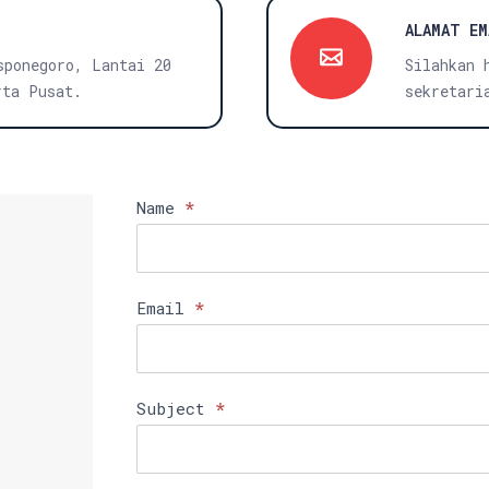
ALAMAT EM
sponegoro, Lantai 20
Silahkan 
rta Pusat.
sekretari
Contact
Name
*
Us
Email
*
Subject
*