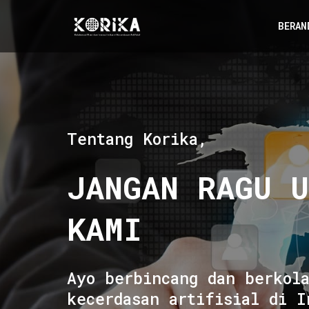
BERAN
Tentang Korika,
JANGAN RAGU 
KAMI
Ayo berbincang dan berkol
kecerdasan artifisial di I