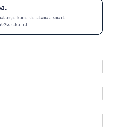
AIL
hubungi kami di alamat email
at@korika.id