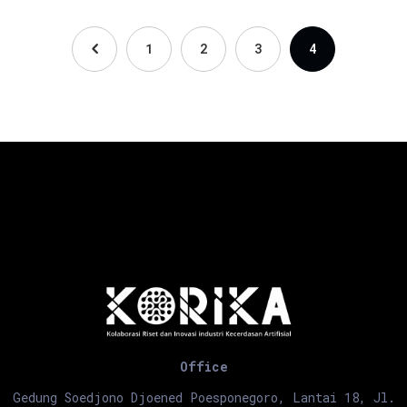
1
2
3
4
Office
Gedung Soedjono Djoened Poesponegoro, Lantai 18, Jl.