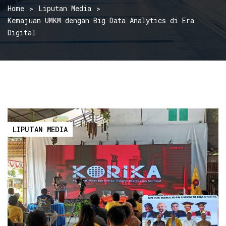
Home
Liputan Media
Kemajuan UMKM dengan Big Data Analytics di Era
Digital
LIPUTAN MEDIA