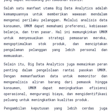
Salah satu manfaat utama Big Data Analytics adalah
kemampuannya untuk memberikan wawasan mendalam
mengenai perilaku pelanggan. Melalui analisis data
konsumen, UMKM dapat memahami preferensi, kebiasaan
belanja, dan tren pasar. Hal ini memungkinkan UMKM
untuk menyesuaikan strategi pemasaran mereka,
mengoptimalkan stok produk, dan menciptakan
pengalaman pelanggan yang lebih personal dan
memuaskan.
Selain itu, Big Data Analytics juga memainkan peran
penting dalam pengelolaan rantai pasokan UMKM.
Dengan memanfaatkan data untuk memonitor dan
menganalisis aliran barang dari pemasok hingga
konsumen, UMKM dapat meningkatkan efisiensi
operasional, mengurangi biaya, dan mengidentifikasi
peluang untuk meningkatkan kualitas produk.
Pengambilan keputusan yang lebih cerdas juga