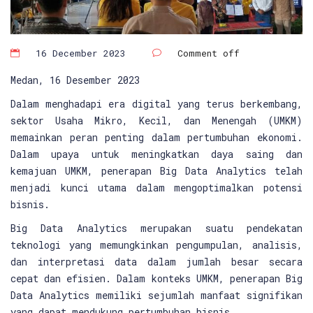
16 December 2023
Comment off
Medan, 16 Desember 2023
Dalam menghadapi era digital yang terus berkembang,
sektor Usaha Mikro, Kecil, dan Menengah (UMKM)
memainkan peran penting dalam pertumbuhan ekonomi.
Dalam upaya untuk meningkatkan daya saing dan
kemajuan UMKM, penerapan Big Data Analytics telah
menjadi kunci utama dalam mengoptimalkan potensi
bisnis.
Big Data Analytics merupakan suatu pendekatan
teknologi yang memungkinkan pengumpulan, analisis,
dan interpretasi data dalam jumlah besar secara
cepat dan efisien. Dalam konteks UMKM, penerapan Big
Data Analytics memiliki sejumlah manfaat signifikan
yang dapat mendukung pertumbuhan bisnis.