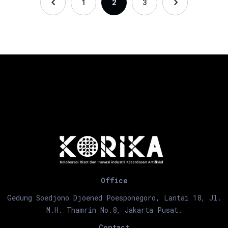
1
2
3
Office
Gedung Soedjono Djoened Poesponegoro, Lantai 18, Jl.
M.H. Thamrin No.8, Jakarta Pusat.
Contact