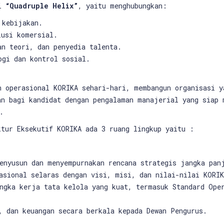
si
“Quadruple Helix”
, yaitu menghubungkan:
 kebijakan.
lusi komersial.
an teori, dan penyedia talenta.
ogi dan kontrol sosial.
n operasional KORIKA sehari-hari, membangun organisasi y
an bagi kandidat dengan pengalaman manajerial yang siap 
l.
tur Eksekutif KORIKA ada 3 ruang lingkup yaitu :
enyusun dan menyempurnakan rencana strategis jangka pan
asional selaras dengan visi, misi, dan nilai-nilai KORIK
ngka kerja tata kelola yang kuat, termasuk Standard Ope
, dan keuangan secara berkala kepada Dewan Pengurus.