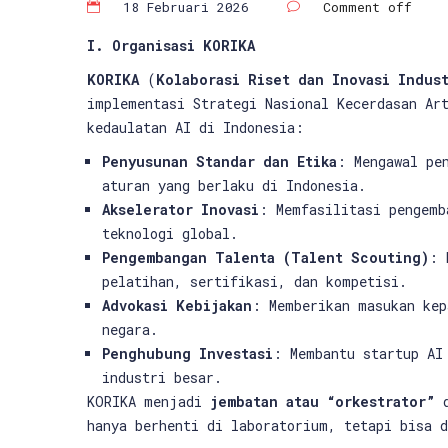
18 Februari 2026
Comment off
I. Organisasi KORIKA
KORIKA
(
Kolaborasi Riset dan Inovasi Indust
implementasi Strategi Nasional Kecerdasan Ar
kedaulatan AI di Indonesia:
Penyusunan Standar dan Etika
: Mengawal pe
aturan yang berlaku di Indonesia.
Akselerator Inovasi
: Memfasilitasi pengem
teknologi global.
Pengembangan Talenta (Talent Scouting)
: 
pelatihan, sertifikasi, dan kompetisi.
Advokasi Kebijakan
: Memberikan masukan kep
negara.
Penghubung Investasi
: Membantu startup AI
industri besar.
KORIKA menjadi
jembatan atau “orkestrator”
d
hanya berhenti di laboratorium, tetapi bisa 