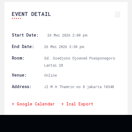
EVENT DETAIL
Start Date:
26 Mei 2026 2:00 pm
End Date:
26 Mei 2026 3:30 pm
Room:
Gd. Soedjono Djoened Poesponegoro
Lantai 20
Venue:
Online
Address:
Jl M H Thamrin no 8 jakarta 10340
+ Google Calendar
+ Ical Export