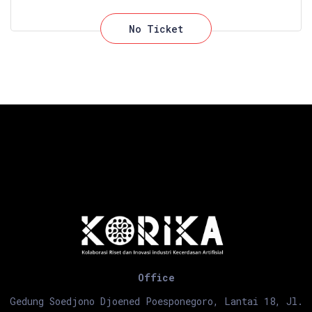
No Ticket
Office
Gedung Soedjono Djoened Poesponegoro, Lantai 18, Jl.