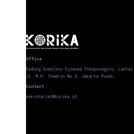
Office
Gedung Soedjono Djoened Poesponegoro, Lantai
Jl. M.H. Thamrin No.8, Jakarta Pusat.
Contact
sekretariat@korika.id