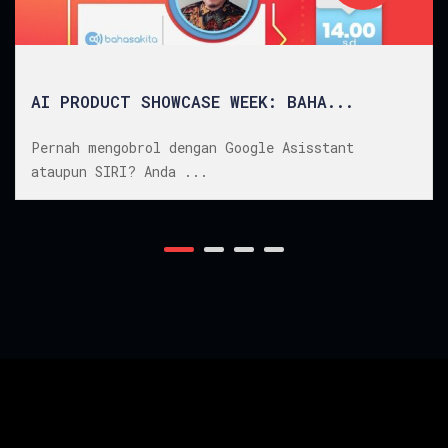
PRODUCT SHOWCASE WEEK: BAHA...
AI 
ah mengobrol dengan Google Asisstant
Pern
pun SIRI? Anda ...
atau