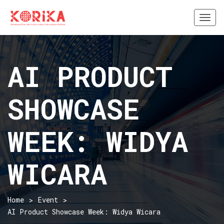
Togg
navi
AI PRODUCT
SHOWCASE
WEEK: WIDYA
WICARA
Home
Event
AI Product Showcase Week: Widya Wicara